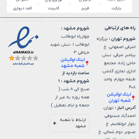
پارکت
قرنیز
کابینت
کمد دیواری
راه های ارتباطی
شوروم مشهد :
چهارراه ابوطالب،
شوروم تهران :
بزرگراه
ابوطالب ۱، نبش شهید
اشرفی اصفهانی، خ
خیاطی ۳
پیامبر شرقی، نبش
لینک لوکیشن
حاجی زاده، مجتمع
شعبه مشهد
اداری تجاری گلشن،
ساعت بازدید از
طبقه چهارم، واحد
شوروم مشهد :
۹
۴۰۸
صبح الی ۸ شب (
لینک لوکیشن
همه روزه به غیر از
شعبه تهران
جمعه و ایام تعطیل )
آدرس انبار :
تهران،
احمدآباد مستوفی،
ارتباط با شعبه
بلوار ابولقاسم، خ
مشهد
صنوبر دوم شمالی، خ