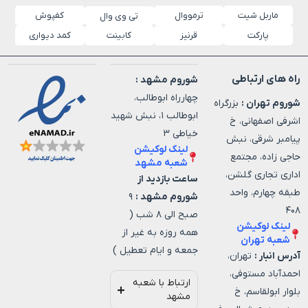
ماربل شیت
ترمووال
کفپوش
تی وی وال
پارکت
قرنیز
کابینت
کمد دیواری
راه های ارتباطی
شوروم مشهد :
چهارراه ابوطالب،
شوروم تهران :
بزرگراه
ابوطالب ۱، نبش شهید
اشرفی اصفهانی، خ
خیاطی ۳
پیامبر شرقی، نبش
لینک لوکیشن
حاجی زاده، مجتمع
شعبه مشهد
اداری تجاری گلشن،
ساعت بازدید از
طبقه چهارم، واحد
شوروم مشهد :
۹
۴۰۸
صبح الی ۸ شب (
لینک لوکیشن
همه روزه به غیر از
شعبه تهران
جمعه و ایام تعطیل )
آدرس انبار :
تهران،
احمدآباد مستوفی،
ارتباط با شعبه
بلوار ابولقاسم، خ
مشهد