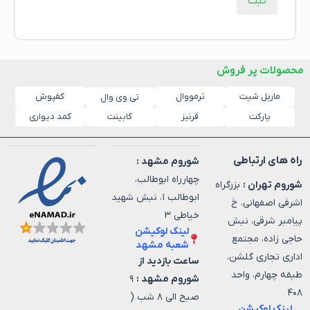
محصولات پر فروش
ماربل شیت
ترمووال
کفپوش
تی وی وال
پارکت
قرنیز
کابینت
کمد دیواری
راه های ارتباطی
شوروم مشهد :
چهارراه ابوطالب،
شوروم تهران :
بزرگراه
ابوطالب ۱، نبش شهید
اشرفی اصفهانی، خ
خیاطی ۳
پیامبر شرقی، نبش
لینک لوکیشن
حاجی زاده، مجتمع
شعبه مشهد
اداری تجاری گلشن،
ساعت بازدید از
طبقه چهارم، واحد
شوروم مشهد :
۹
۴۰۸
صبح الی ۸ شب (
لینک لوکیشن