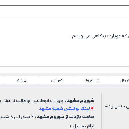
ی که دوباره دیدگاهی می‌نویسم.
مووال
تی وی وال
کفپوش
پارکت
شوروم مشهد :
چهارراه ابوطالب، ابوطالب ۱، نبش شهید خیاطی ۳
 حاجی زاده،
لینک لوکیشن شعبه مشهد
ساعت بازدید از شوروم مشهد :
۹ صبح ا
ایام تعطیل )