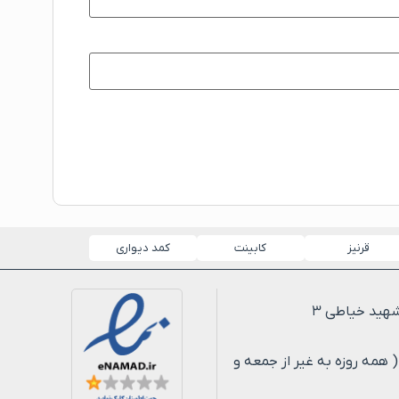
قرنیز
کابینت
کمد دیواری
لی ۸ شب ( همه روزه به غیر از جمعه و