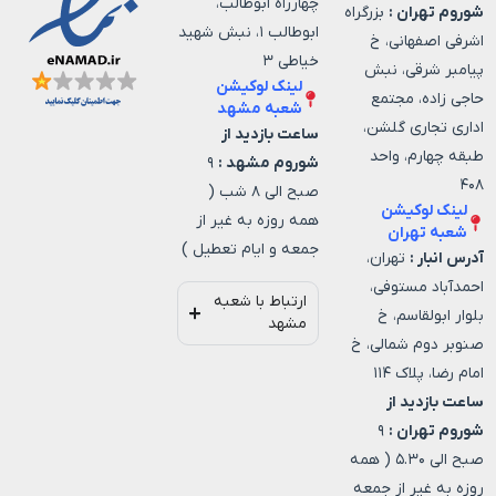
چهارراه ابوطالب،
شوروم تهران :
بزرگراه
ابوطالب ۱، نبش شهید
اشرفی اصفهانی، خ
خیاطی ۳
پیامبر شرقی، نبش
لینک لوکیشن
حاجی زاده، مجتمع
شعبه مشهد
اداری تجاری گلشن،
ساعت بازدید از
طبقه چهارم، واحد
شوروم مشهد :
۹
۴۰۸
صبح الی ۸ شب (
لینک لوکیشن
همه روزه به غیر از
شعبه تهران
جمعه و ایام تعطیل )
آدرس انبار :
تهران،
احمدآباد مستوفی،
ارتباط با شعبه
بلوار ابولقاسم، خ
مشهد
صنوبر دوم شمالی، خ
امام رضا، پلاک ۱۱۴
ساعت بازدید از
شوروم تهران :
۹
صبح الی ۵.۳۰ ( همه
روزه به غیر از جمعه