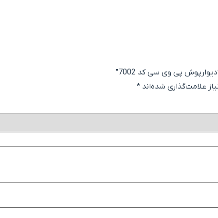
یوارپوش پی وی سی کد 7002”
ز علامت‌گذاری شده‌اند
*