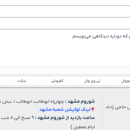
ی که دوباره دیدگاهی می‌نویسم.
مووال
تی وی وال
کفپوش
پارکت
شوروم مشهد :
چهارراه ابوطالب، ابوطالب ۱، نبش شهید خیاطی ۳
 حاجی زاده،
لینک لوکیشن شعبه مشهد
ساعت بازدید از شوروم مشهد :
۹ صبح ا
ایام تعطیل )