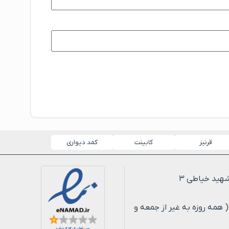
قرنیز
کابینت
کمد دیواری
لی ۸ شب ( همه روزه به غیر از جمعه و