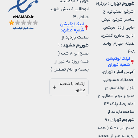
چهارراه ابوطالب،
شوروم تهران :
بزرگراه
ابوطالب ۱، نبش شهید
اشرفی اصفهانی، خ
خیاطی ۳
پیامبر شرقی، نبش
لینک لوکیشن
حاجی زاده، مجتمع
شعبه مشهد
اداری تجاری گلشن،
ساعت بازدید از
طبقه چهارم، واحد
شوروم مشهد :
۹
۴۰۸
صبح الی ۸ شب (
لینک لوکیشن
همه روزه به غیر از
شعبه تهران
جمعه و ایام تعطیل )
آدرس انبار :
تهران،
احمدآباد مستوفی،
ارتباط با شعبه
بلوار ابولقاسم، خ
مشهد
صنوبر دوم شمالی، خ
امام رضا، پلاک ۱۱۴
ساعت بازدید از
شوروم تهران :
۹
صبح الی ۵.۳۰ ( همه
روزه به غیر از جمعه