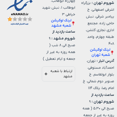
چهارراه ابوطالب،
شوروم تهران :
بزرگراه
ابوطالب ۱، نبش شهید
اشرفی اصفهانی، خ
خیاطی ۳
پیامبر شرقی، نبش
لینک لوکیشن
حاجی زاده، مجتمع
شعبه مشهد
اداری تجاری گلشن،
ساعت بازدید از
طبقه چهارم، واحد
شوروم مشهد :
۹
۴۰۸
صبح الی ۸ شب (
لینک لوکیشن
همه روزه به غیر از
شعبه تهران
جمعه و ایام تعطیل )
آدرس انبار :
تهران،
احمدآباد مستوفی،
ارتباط با شعبه
بلوار ابولقاسم، خ
مشهد
صنوبر دوم شمالی، خ
امام رضا، پلاک ۱۱۴
ساعت بازدید از
شوروم تهران :
۹
صبح الی ۵.۳۰ ( همه
روزه به غیر از جمعه