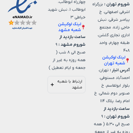
چهارراه ابوطالب،
شوروم تهران :
بزرگراه
ابوطالب ۱، نبش شهید
اشرفی اصفهانی، خ
خیاطی ۳
پیامبر شرقی، نبش
لینک لوکیشن
حاجی زاده، مجتمع
شعبه مشهد
اداری تجاری گلشن،
ساعت بازدید از
طبقه چهارم، واحد
شوروم مشهد :
۹
۴۰۸
صبح الی ۸ شب (
لینک لوکیشن
همه روزه به غیر از
شعبه تهران
جمعه و ایام تعطیل )
آدرس انبار :
تهران،
احمدآباد مستوفی،
ارتباط با شعبه
بلوار ابولقاسم، خ
مشهد
صنوبر دوم شمالی، خ
امام رضا، پلاک ۱۱۴
ساعت بازدید از
شوروم تهران :
۹
صبح الی ۵.۳۰ ( همه
روزه به غیر از جمعه