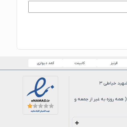
قرنیز
کابینت
کمد دیواری
لی ۸ شب ( همه روزه به غیر از جمعه و