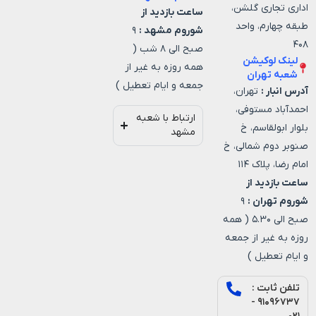
اداری تجاری گلشن،
ساعت بازدید از
طبقه چهارم، واحد
شوروم مشهد :
۹
۴۰۸
صبح الی ۸ شب (
لینک لوکیشن
همه روزه به غیر از
شعبه تهران
جمعه و ایام تعطیل )
آدرس انبار :
تهران،
احمدآباد مستوفی،
ارتباط با شعبه
بلوار ابولقاسم، خ
مشهد
صنوبر دوم شمالی، خ
امام رضا، پلاک ۱۱۴
ساعت بازدید از
شوروم تهران :
۹
صبح الی ۵.۳۰ ( همه
روزه به غیر از جمعه
و ایام تعطیل )
تلفن ثابت :
۹۱۰۹۶۷۳۷ -