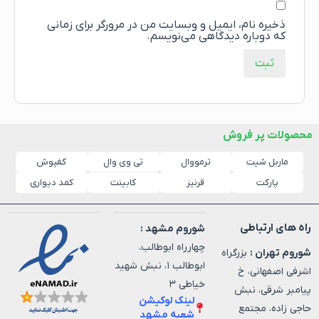
ذخیره نام، ایمیل و وبسایت من در مرورگر برای زمانی
که دوباره دیدگاهی می‌نویسم.
محصولات پر فروش
ماربل شیت
ترمووال
کفپوش
تی وی وال
پارکت
قرنیز
کابینت
کمد دیواری
راه های ارتباطی
شوروم مشهد :
چهارراه ابوطالب،
شوروم تهران :
بزرگراه
ابوطالب ۱، نبش شهید
اشرفی اصفهانی، خ
خیاطی ۳
پیامبر شرقی، نبش
لینک لوکیشن
حاجی زاده، مجتمع
شعبه مشهد