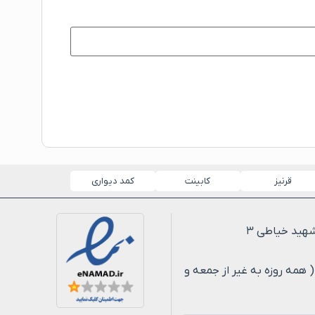
قرنیز
کابینت
کمد دیواری
لی ۸ شب ( همه روزه به غیر از جمعه و