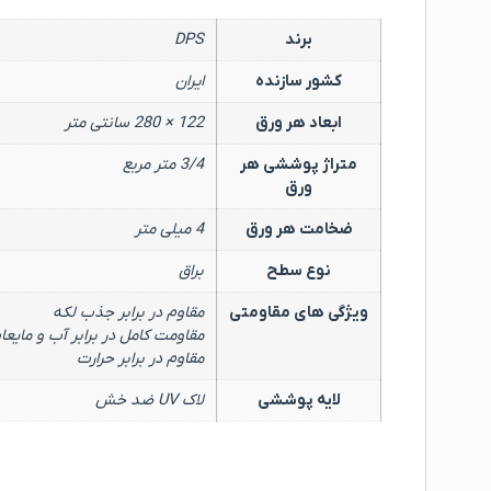
برند
DPS
کشور سازنده
ایران
ابعاد هر ورق
122 × 280 سانتی متر
متراژ پوششی هر
3/4 متر مربع
ورق
ضخامت هر ورق
4 میلی متر
نوع سطح
براق
ویژگی های مقاومتی
مقاوم در برابر جذب لکه
مقاومت کامل در برابر آب و مایعا
مقاوم در برابر حرارت
لایه پوششی
لاک UV ضد خش