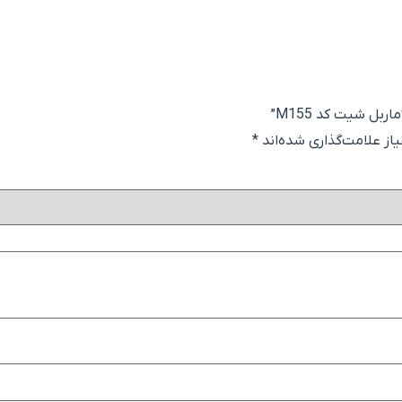
بل شیت کد M155”
ز علامت‌گذاری شده‌اند
*