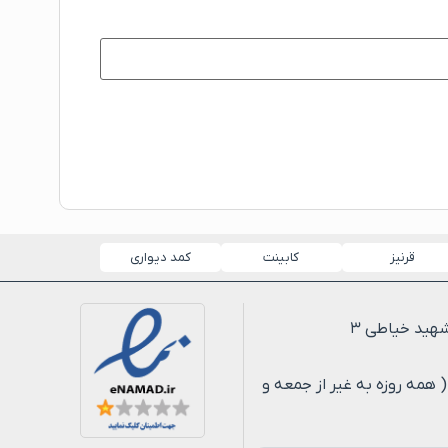
قرنیز
کابینت
کمد دیواری
لی ۸ شب ( همه روزه به غیر از جمعه و