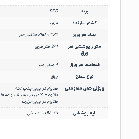
برند
DPS
کشور سازنده
ایران
ابعاد هر ورق
122 × 280 سانتی متر
متراژ پوششی هر
3/4 متر مربع
ورق
ضخامت هر ورق
4 میلی متر
نوع سطح
براق
ویژگی های مقاومتی
مقاوم در برابر جذب لکه
مقاومت کامل در برابر آب و مایعا
مقاوم در برابر حرارت
لایه پوششی
لاک UV ضد خش