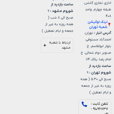
اداری تجاری گلشن،
ساعت بازدید از
طبقه چهارم، واحد
شوروم مشهد :
۹
۴۰۸
صبح الی ۸ شب (
لینک لوکیشن
همه روزه به غیر از
شعبه تهران
جمعه و ایام تعطیل )
آدرس انبار :
تهران،
احمدآباد مستوفی،
ارتباط با شعبه
بلوار ابولقاسم، خ
مشهد
صنوبر دوم شمالی، خ
امام رضا، پلاک ۱۱۴
ساعت بازدید از
شوروم تهران :
۹
صبح الی ۵.۳۰ ( همه
روزه به غیر از جمعه
و ایام تعطیل )
تلفن ثابت :
۹۱۰۹۶۷۳۷ -