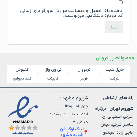
ذخیره نام، ایمیل و وبسایت من در مرورگر برای زمانی
که دوباره دیدگاهی می‌نویسم.
محصولات پر فروش
ماربل شیت
ترمووال
کفپوش
تی وی وال
پارکت
قرنیز
کابینت
کمد دیواری
راه های ارتباطی
شوروم مشهد :
چهارراه ابوطالب،
شوروم تهران :
بزرگراه
ابوطالب ۱، نبش شهید
اشرفی اصفهانی، خ
خیاطی ۳
پیامبر شرقی، نبش
لینک لوکیشن
حاجی زاده، مجتمع
شعبه مشهد