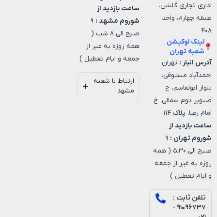
اداری تجاری گلشن،
ساعت بازدید از
طبقه چهارم، واحد
شوروم مشهد :
۹
۴۰۸
صبح الی ۸ شب (
لینک لوکیشن
همه روزه به غیر از
شعبه تهران
جمعه و ایام تعطیل )
آدرس انبار :
تهران،
احمدآباد مستوفی،
ارتباط با شعبه
بلوار ابولقاسم، خ
مشهد
صنوبر دوم شمالی، خ
امام رضا، پلاک ۱۱۴
ساعت بازدید از
شوروم تهران :
۹
صبح الی ۵.۳۰ ( همه
روزه به غیر از جمعه
و ایام تعطیل )
تلفن ثابت :
۹۱۰۹۶۷۳۷ -