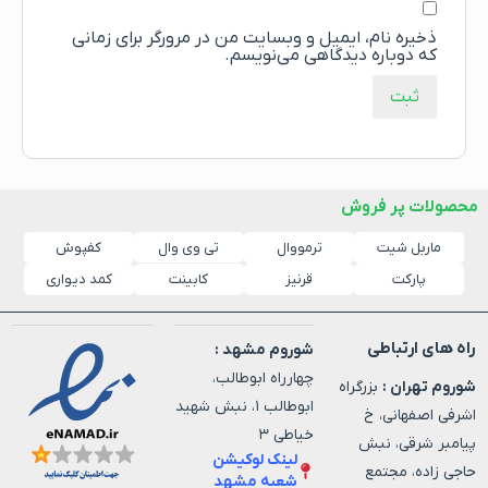
ذخیره نام، ایمیل و وبسایت من در مرورگر برای زمانی
که دوباره دیدگاهی می‌نویسم.
محصولات پر فروش
ماربل شیت
ترمووال
کفپوش
تی وی وال
پارکت
قرنیز
کابینت
کمد دیواری
راه های ارتباطی
شوروم مشهد :
چهارراه ابوطالب،
شوروم تهران :
بزرگراه
ابوطالب ۱، نبش شهید
اشرفی اصفهانی، خ
خیاطی ۳
پیامبر شرقی، نبش
لینک لوکیشن
حاجی زاده، مجتمع
شعبه مشهد