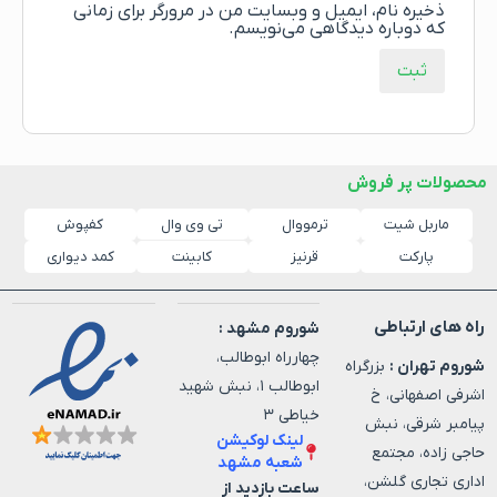
ذخیره نام، ایمیل و وبسایت من در مرورگر برای زمانی
که دوباره دیدگاهی می‌نویسم.
محصولات پر فروش
ماربل شیت
ترمووال
کفپوش
تی وی وال
پارکت
قرنیز
کابینت
کمد دیواری
راه های ارتباطی
شوروم مشهد :
چهارراه ابوطالب،
شوروم تهران :
بزرگراه
ابوطالب ۱، نبش شهید
اشرفی اصفهانی، خ
خیاطی ۳
پیامبر شرقی، نبش
لینک لوکیشن
حاجی زاده، مجتمع
شعبه مشهد
اداری تجاری گلشن،
ساعت بازدید از