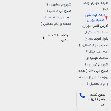
طبقه چهارم، واحد
شوروم مشهد :
۹
۴۰۸
صبح الی ۸ شب (
لینک لوکیشن
همه روزه به غیر از
شعبه تهران
جمعه و ایام تعطیل )
آدرس انبار :
تهران،
احمدآباد مستوفی،
ارتباط با شعبه
بلوار ابولقاسم، خ
مشهد
صنوبر دوم شمالی، خ
امام رضا، پلاک ۱۱۴
ساعت بازدید از
شوروم تهران :
۹
صبح الی ۵.۳۰ ( همه
روزه به غیر از جمعه
و ایام تعطیل )
تلفن ثابت :
۹۱۰۹۶۷۳۷ -
۰۲۱