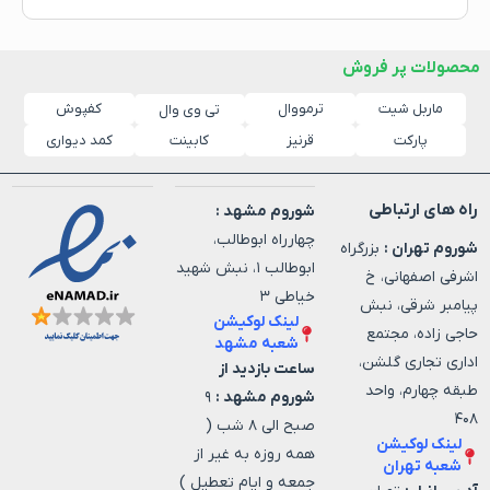
محصولات پر فروش
ماربل شیت
ترمووال
کفپوش
تی وی وال
پارکت
قرنیز
کابینت
کمد دیواری
راه های ارتباطی
شوروم مشهد :
چهارراه ابوطالب،
شوروم تهران :
بزرگراه
ابوطالب ۱، نبش شهید
اشرفی اصفهانی، خ
خیاطی ۳
پیامبر شرقی، نبش
لینک لوکیشن
حاجی زاده، مجتمع
شعبه مشهد
اداری تجاری گلشن،
ساعت بازدید از
طبقه چهارم، واحد
شوروم مشهد :
۹
۴۰۸
صبح الی ۸ شب (
لینک لوکیشن
همه روزه به غیر از
شعبه تهران
جمعه و ایام تعطیل )