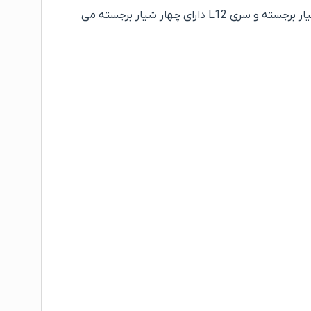
عرض و طول شاخه ها در هر دوسری ۱۲سانتی متر در ۳۰۰ سانتی متر می باشد. هر شاخه ترمووال بهینا سری L11 دارای سه شیار برجسته و سری L12 دارای چهار شیار برجسته می