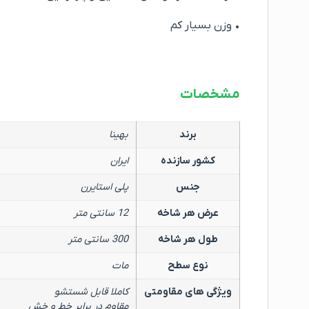
• وزن بسیار کم
مشخصات
برند
بهینا
کشور سازنده
ایران
جنس
پلی استایرن
عرض هر شاخه
12 سانتی متر
طول هر شاخه
300 سانتی متر
نوع سطح
مات
ویژگی های مقاومتی
کاملا قابل شستشو
مقاوم در برابر خط و خش