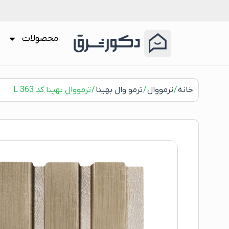
محصولات
خانه
/
ترمووال
/
ترمو وال بهینا
/ ترمووال بهینا کد L 363