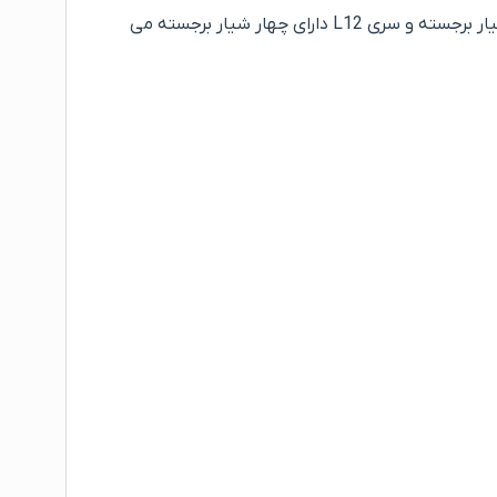
عرض و طول شاخه ها در هر دوسری ۱۲سانتی متر در ۳۰۰ سانتی متر می باشد. هر شاخه ترمووال بهینا سری L11 دارای سه شیار برجسته و سری L12 دارای چهار شیار برجسته می