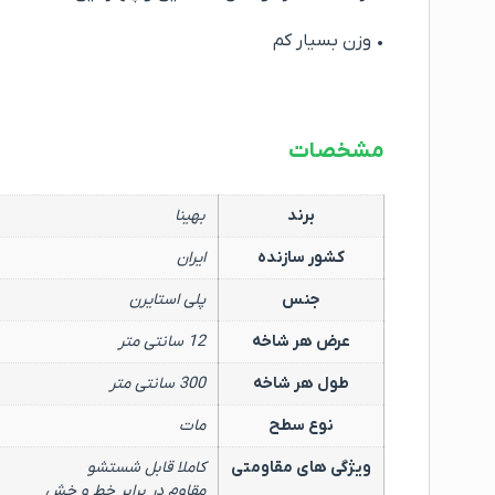
• وزن بسیار کم
مشخصات
برند
بهینا
کشور سازنده
ایران
جنس
پلی استایرن
عرض هر شاخه
12 سانتی متر
طول هر شاخه
300 سانتی متر
نوع سطح
مات
ویژگی های مقاومتی
کاملا قابل شستشو
مقاوم در برابر خط و خش