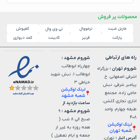
محصولات پر فروش
ماربل شیت
ترمووال
کفپوش
تی وی وال
پارکت
قرنیز
کابینت
کمد دیواری
راه های ارتباطی
شوروم مشهد :
چهارراه ابوطالب،
شوروم تهران :
بزرگراه
ابوطالب ۱، نبش شهید
اشرفی اصفهانی، خ
خیاطی ۳
پیامبر شرقی، نبش
لینک لوکیشن
حاجی زاده، مجتمع
شعبه مشهد
اداری تجاری گلشن،
ساعت بازدید از
طبقه چهارم، واحد
شوروم مشهد :
۹
۴۰۸
صبح الی ۸ شب (
لینک لوکیشن
همه روزه به غیر از
شعبه تهران
جمعه و ایام تعطیل )
آدرس انبار :
تهران،