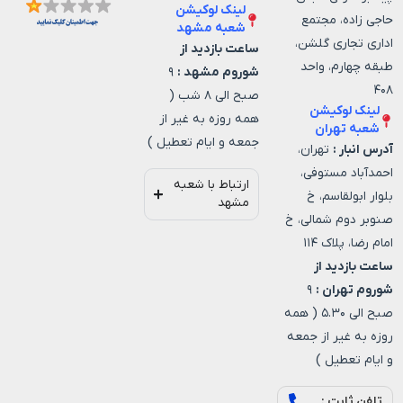
لینک لوکیشن
حاجی زاده، مجتمع
شعبه مشهد
اداری تجاری گلشن،
ساعت بازدید از
طبقه چهارم، واحد
شوروم مشهد :
۹
۴۰۸
صبح الی ۸ شب (
لینک لوکیشن
همه روزه به غیر از
شعبه تهران
جمعه و ایام تعطیل )
آدرس انبار :
تهران،
احمدآباد مستوفی،
ارتباط با شعبه
بلوار ابولقاسم، خ
مشهد
صنوبر دوم شمالی، خ
امام رضا، پلاک ۱۱۴
ساعت بازدید از
شوروم تهران :
۹
صبح الی ۵.۳۰ ( همه
روزه به غیر از جمعه
و ایام تعطیل )
تلفن ثابت :