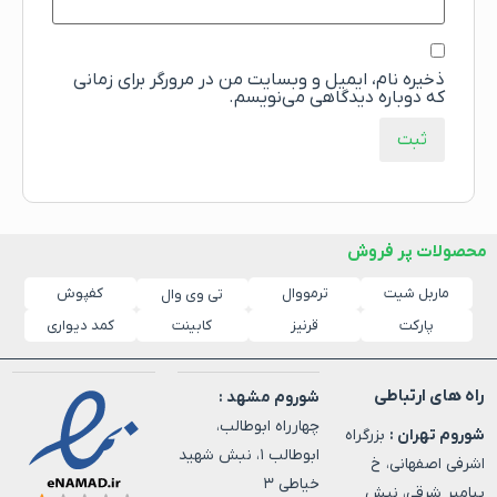
ذخیره نام، ایمیل و وبسایت من در مرورگر برای زمانی
که دوباره دیدگاهی می‌نویسم.
محصولات پر فروش
ماربل شیت
ترمووال
کفپوش
تی وی وال
پارکت
قرنیز
کابینت
کمد دیواری
راه های ارتباطی
شوروم مشهد :
چهارراه ابوطالب،
شوروم تهران :
بزرگراه
ابوطالب ۱، نبش شهید
اشرفی اصفهانی، خ
خیاطی ۳
پیامبر شرقی، نبش