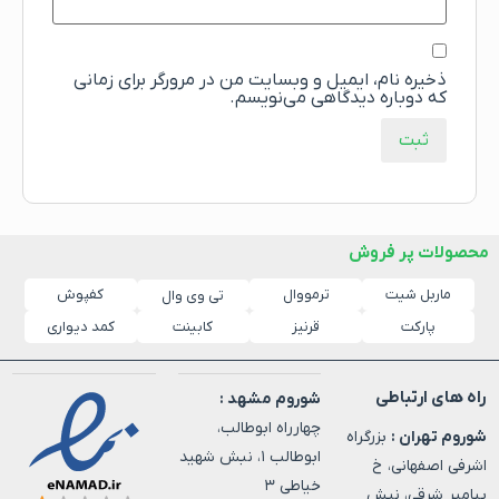
ذخیره نام، ایمیل و وبسایت من در مرورگر برای زمانی
که دوباره دیدگاهی می‌نویسم.
محصولات پر فروش
ماربل شیت
ترمووال
کفپوش
تی وی وال
پارکت
قرنیز
کابینت
کمد دیواری
راه های ارتباطی
شوروم مشهد :
چهارراه ابوطالب،
شوروم تهران :
بزرگراه
ابوطالب ۱، نبش شهید
اشرفی اصفهانی، خ
خیاطی ۳
پیامبر شرقی، نبش