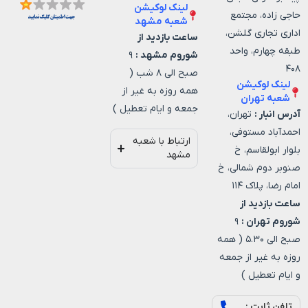
لینک لوکیشن
حاجی زاده، مجتمع
شعبه مشهد
اداری تجاری گلشن،
ساعت بازدید از
طبقه چهارم، واحد
شوروم مشهد :
۹
۴۰۸
صبح الی ۸ شب (
لینک لوکیشن
همه روزه به غیر از
شعبه تهران
جمعه و ایام تعطیل )
آدرس انبار :
تهران،
احمدآباد مستوفی،
ارتباط با شعبه
بلوار ابولقاسم، خ
مشهد
صنوبر دوم شمالی، خ
امام رضا، پلاک ۱۱۴
ساعت بازدید از
شوروم تهران :
۹
صبح الی ۵.۳۰ ( همه
روزه به غیر از جمعه
و ایام تعطیل )
تلفن ثابت :