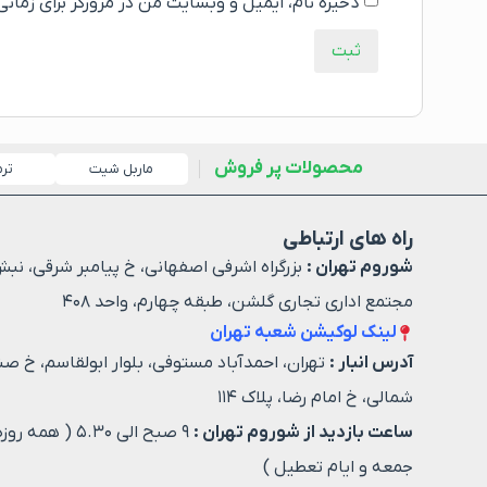
ذخیره نام، ایمیل و وبسایت من در مرورگر برای زمان
محصولات پر فروش
ماربل شیت
تر
راه های ارتباطی
شوروم تهران :
بزرگراه اشرفی اصفهانی، خ پیامبر شرقی، نبش
مجتمع اداری تجاری گلشن، طبقه چهارم، واحد ۴۰۸
لینک لوکیشن شعبه تهران
آدرس انبار :
تهران، احمدآباد مستوفی، بلوار ابولقاسم، خ صن
شمالی، خ امام رضا، پلاک ۱۱۴
ساعت بازدید از شوروم تهران :
۹ صبح الی ۵.۳۰ ( هم
جمعه و ایام تعطیل )