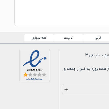
قرنیز
کابینت
کمد دیواری
لی ۸ شب ( همه روزه به غیر از جمعه و