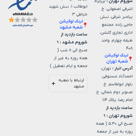
شوروم تهران :
بزرگراه
ابوطالب ۱، نبش شهید
اشرفی اصفهانی، خ
خیاطی ۳
پیامبر شرقی، نبش
لینک لوکیشن
حاجی زاده، مجتمع
شعبه مشهد
اداری تجاری گلشن،
ساعت بازدید از
طبقه چهارم، واحد
شوروم مشهد :
۹
۴۰۸
صبح الی ۸ شب (
لینک لوکیشن
همه روزه به غیر از
شعبه تهران
جمعه و ایام تعطیل )
آدرس انبار :
تهران،
احمدآباد مستوفی،
ارتباط با شعبه
بلوار ابولقاسم، خ
مشهد
صنوبر دوم شمالی، خ
امام رضا، پلاک ۱۱۴
ساعت بازدید از
شوروم تهران :
۹
صبح الی ۵.۳۰ ( همه
روزه به غیر از جمعه