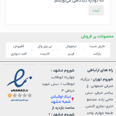
که دوباره دیدگاهی می‌نویسم.
محصولات پر فروش
ماربل شیت
ترمووال
کفپوش
تی وی وال
پارکت
قرنیز
کابینت
کمد دیواری
راه های ارتباطی
شوروم مشهد :
چهارراه ابوطالب،
شوروم تهران :
بزرگراه
ابوطالب ۱، نبش شهید
اشرفی اصفهانی، خ
خیاطی ۳
پیامبر شرقی، نبش
لینک لوکیشن
حاجی زاده، مجتمع
شعبه مشهد
اداری تجاری گلشن،
ساعت بازدید از
طبقه چهارم، واحد
شوروم مشهد :
۹