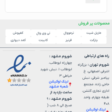
محصولات پر فروش
ماربل شیت
ترمووال
کفپوش
تی وی وال
پارکت
قرنیز
کابینت
کمد دیواری
راه های ارتباطی
شوروم مشهد :
چهارراه ابوطالب،
شوروم تهران :
بزرگراه
ابوطالب ۱، نبش شهید
اشرفی اصفهانی، خ
خیاطی ۳
پیامبر شرقی، نبش
لینک لوکیشن
حاجی زاده، مجتمع
شعبه مشهد
اداری تجاری گلشن،
ساعت بازدید از
طبقه چهارم، واحد
شوروم مشهد :
۹
۴۰۸
صبح الی ۸ شب (
لینک لوکیشن
همه روزه به غیر از