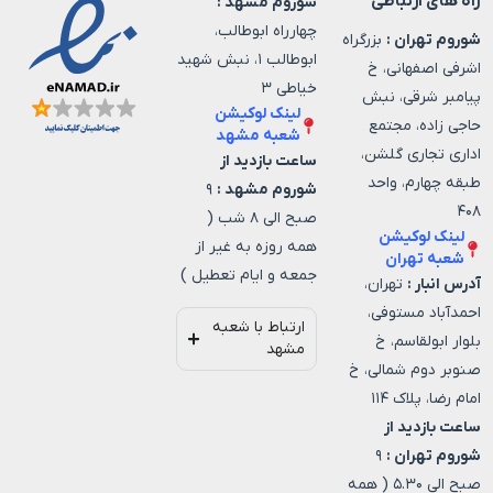
راه های ارتباطی
شوروم مشهد :
چهارراه ابوطالب،
شوروم تهران :
بزرگراه
ابوطالب ۱، نبش شهید
اشرفی اصفهانی، خ
خیاطی ۳
پیامبر شرقی، نبش
لینک لوکیشن
حاجی زاده، مجتمع
شعبه مشهد
اداری تجاری گلشن،
ساعت بازدید از
طبقه چهارم، واحد
شوروم مشهد :
۹
۴۰۸
صبح الی ۸ شب (
لینک لوکیشن
همه روزه به غیر از
شعبه تهران
جمعه و ایام تعطیل )
آدرس انبار :
تهران،
احمدآباد مستوفی،
ارتباط با شعبه
بلوار ابولقاسم، خ
مشهد
صنوبر دوم شمالی، خ
امام رضا، پلاک ۱۱۴
ساعت بازدید از
شوروم تهران :
۹
صبح الی ۵.۳۰ ( همه