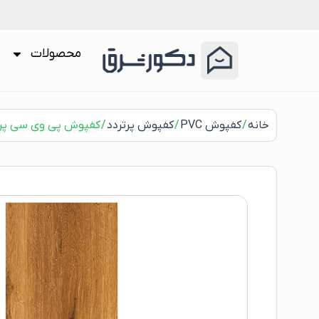
محصولات
خانه
/
کفپوش PVC
/
کفپوش پرتردد
/ کفپوش پی وی سی پرتردد (3 می