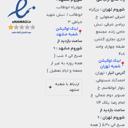
چهارراه ابوطالب،
شوروم تهران :
بزرگراه
ابوطالب ۱، نبش شهید
اشرفی اصفهانی، خ
خیاطی ۳
پیامبر شرقی، نبش
لینک لوکیشن
حاجی زاده، مجتمع
شعبه مشهد
اداری تجاری گلشن،
ساعت بازدید از
طبقه چهارم، واحد
شوروم مشهد :
۹
۴۰۸
صبح الی ۸ شب (
لینک لوکیشن
همه روزه به غیر از
شعبه تهران
جمعه و ایام تعطیل )
آدرس انبار :
تهران،
احمدآباد مستوفی،
ارتباط با شعبه
بلوار ابولقاسم، خ
مشهد
صنوبر دوم شمالی، خ
امام رضا، پلاک ۱۱۴
ساعت بازدید از
شوروم تهران :
۹
صبح الی ۵.۳۰ ( همه