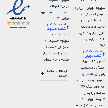
چهارراه ابوطالب،
شوروم تهران :
بزرگراه
ابوطالب ۱، نبش شهید
اشرفی اصفهانی، خ
خیاطی ۳
پیامبر شرقی، نبش
لینک لوکیشن
حاجی زاده، مجتمع
شعبه مشهد
اداری تجاری گلشن،
ساعت بازدید از
طبقه چهارم، واحد
شوروم مشهد :
۹
۴۰۸
صبح الی ۸ شب (
لینک لوکیشن
همه روزه به غیر از
شعبه تهران
جمعه و ایام تعطیل )
آدرس انبار :
تهران،
احمدآباد مستوفی،
ارتباط با شعبه
بلوار ابولقاسم، خ
مشهد
صنوبر دوم شمالی، خ
امام رضا، پلاک ۱۱۴
ساعت بازدید از
شوروم تهران :
۹
صبح الی ۵.۳۰ ( همه