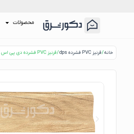
محصولات
خانه
/
قرنیز PVC فشرده dps
/ قرنیز PVC فشرده دی پی اس 8 سانت کد 7202