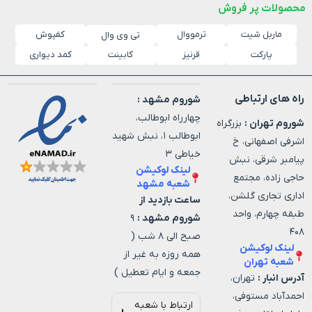
محصولات پر فروش
ماربل شیت
ترمووال
کفپوش
تی وی وال
پارکت
قرنیز
کابینت
کمد دیواری
راه های ارتباطی
شوروم مشهد :
چهارراه ابوطالب،
شوروم تهران :
بزرگراه
ابوطالب ۱، نبش شهید
اشرفی اصفهانی، خ
خیاطی ۳
پیامبر شرقی، نبش
لینک لوکیشن
حاجی زاده، مجتمع
شعبه مشهد
اداری تجاری گلشن،
ساعت بازدید از
طبقه چهارم، واحد
شوروم مشهد :
۹
۴۰۸
صبح الی ۸ شب (
لینک لوکیشن
همه روزه به غیر از
شعبه تهران
جمعه و ایام تعطیل )
آدرس انبار :
تهران،
احمدآباد مستوفی،
ارتباط با شعبه