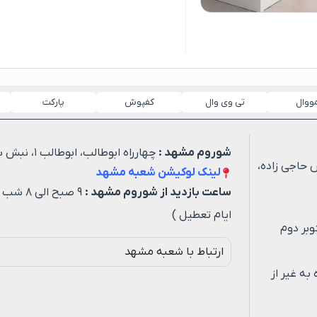
مووال
تی وی وال
کفپوش
پارکت
شوروم مشهد :
چهارراه ابوطالب، ابوطالب ۱، نبش شهید خیاطی ۳
 حاجی زاده،
لینک لوکیشن شعبه مشهد
ساعت بازدید از شوروم مشهد :
۹ صبح ا
ایام تعطیل )
وبر دوم
ارتباط با شعبه مشهد
ه روزه به غیر از