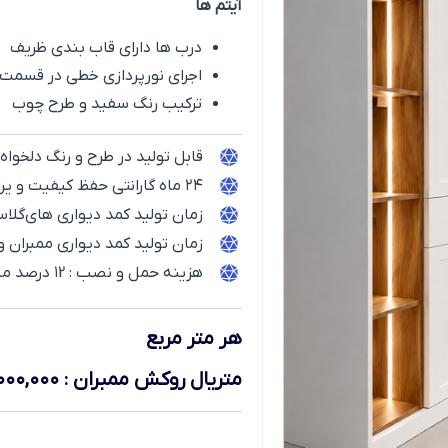
آیتم ها
درب ها دارای قاب بندی ظریف
اجرای نورپردازی خطی در قسمت
ترکیب رنگ سفید و طرح چوب
قابل تولید در طرح و رنگ دلخواه
۲۴ ماه گارانتی حفظ کیفیت و یراق آلات
زمان تولید کمد دیواری های‌گلاس و mdf حدود ۱۵ الی ۲۰ ر
زمان تولید کمد دیواری ممبران و پلی‌اورتان 
هزینه حمل و نصب : ۱2 درصد مبلغ فاکتور
هر متر مربع
متریال روکش ممبران
:
۰۰۰,۰۰۰