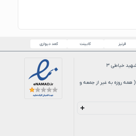
قرنیز
کابینت
کمد دیواری
لی ۸ شب ( همه روزه به غیر از جمعه و