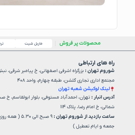
محصولات پر فروش
ماربل شیت
تر
راه های ارتباطی
شوروم تهران :
بزرگراه اشرفی اصفهانی، خ پیامبر شرقی، نبش
مجتمع اداری تجاری گلشن، طبقه چهارم، واحد ۴۰۸
لینک لوکیشن شعبه تهران
آدرس انبار :
تهران، احمدآباد مستوفی، بلوار ابولقاسم، خ صن
شمالی، خ امام رضا، پلاک ۱۱۴
ساعت بازدید از شوروم تهران :
۹ صبح الی ۵.۳۰ ( هم
جمعه و ایام تعطیل )