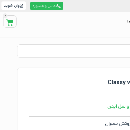
وارد شوید
تماس و مشاوره
0
ا
و نقل ایمن
 روکش ممبران