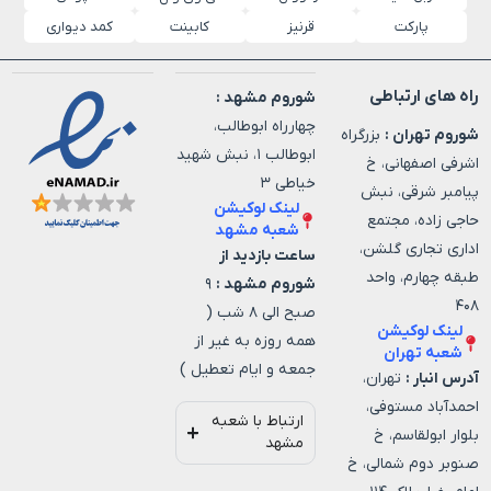
پارکت
قرنیز
کابینت
کمد دیواری
راه های ارتباطی
شوروم مشهد :
چهارراه ابوطالب،
شوروم تهران :
بزرگراه
ابوطالب ۱، نبش شهید
اشرفی اصفهانی، خ
خیاطی ۳
پیامبر شرقی، نبش
لینک لوکیشن
حاجی زاده، مجتمع
شعبه مشهد
اداری تجاری گلشن،
ساعت بازدید از
طبقه چهارم، واحد
شوروم مشهد :
۹
۴۰۸
صبح الی ۸ شب (
لینک لوکیشن
همه روزه به غیر از
شعبه تهران
جمعه و ایام تعطیل )
آدرس انبار :
تهران،
احمدآباد مستوفی،
ارتباط با شعبه
بلوار ابولقاسم، خ
مشهد
صنوبر دوم شمالی، خ