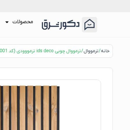
محصولات
خانه
/
ترمووال
/ ترمووال چوبی ids deco ترمووودی (کد w5001)