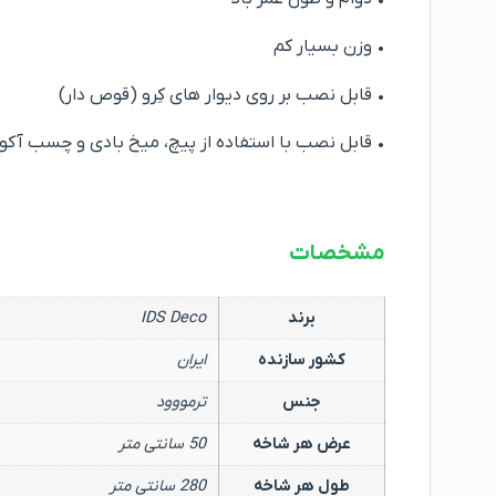
• وزن بسیار کم
• قابل نصب بر روی دیوار های کِرو (قوص دار)
• قابل نصب با استفاده از پیچ، میخ بادی و چسب آکوار
مشخصات
برند
IDS Deco
کشور سازنده
ایران
جنس
ترمووود
عرض هر شاخه
50 سانتی متر
طول هر شاخه
280 سانتی متر