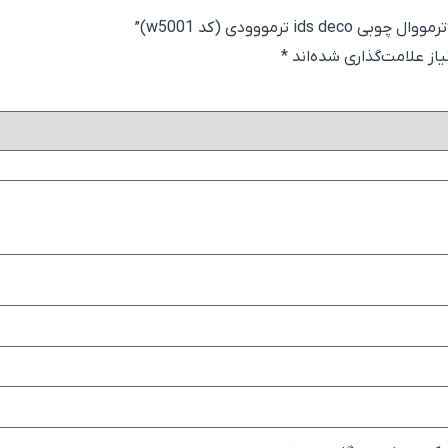
رمووودی (کد w5001)”
ز علامت‌گذاری شده‌اند
*