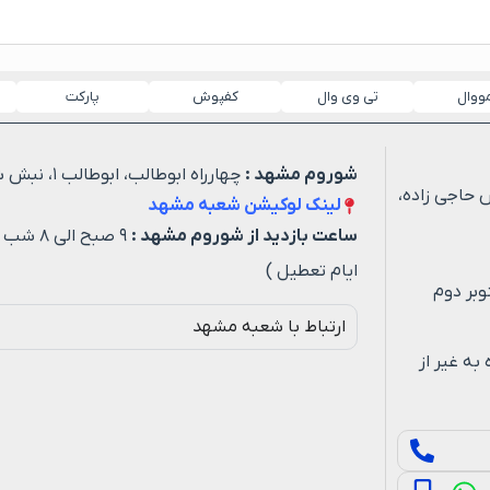
مووال
تی وی وال
کفپوش
پارکت
شوروم مشهد :
چهارراه ابوطالب، ابوطالب ۱، نبش شهید خیاطی ۳
 حاجی زاده،
لینک لوکیشن شعبه مشهد
ساعت بازدید از شوروم مشهد :
۹ صبح ا
ایام تعطیل )
وبر دوم
ارتباط با شعبه مشهد
ه روزه به غیر از