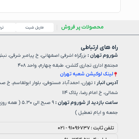
محصولات پر فروش
ماربل شیت
تر
راه های ارتباطی
شوروم تهران :
بزرگراه اشرفی اصفهانی، خ پیامبر شرقی، نبش
مجتمع اداری تجاری گلشن، طبقه چهارم، واحد ۴۰۸
لینک لوکیشن شعبه تهران
آدرس انبار :
تهران، احمدآباد مستوفی، بلوار ابولقاسم، خ صن
شمالی، خ امام رضا، پلاک ۱۱۴
ساعت بازدید از شوروم تهران :
۹ صبح الی ۵.۳۰ ( هم
جمعه و ایام تعطیل )
تلفن ثابت : ۹۱۰۹۶۷۳۷ - ۰۲۱