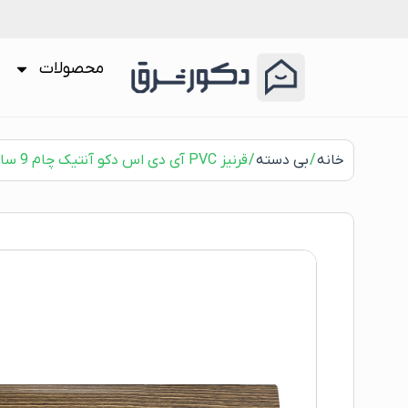
محصولات
خانه
/
بی دسته
/ قرنیز PVC آی دی اس دکو آنتیک چام 9 سانت (کد S0901)