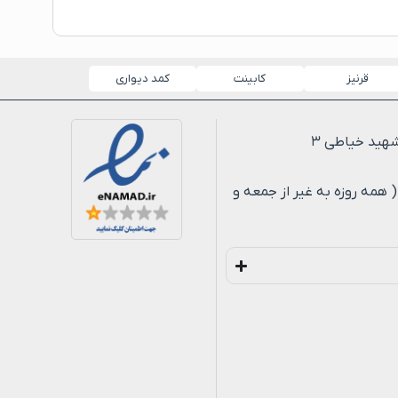
قرنیز
کابینت
کمد دیواری
لی ۸ شب ( همه روزه به غیر از جمعه و