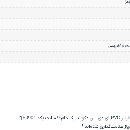
ده)
ارکت و کفپوش
د S0901)”
ز علامت‌گذاری شده‌اند
*