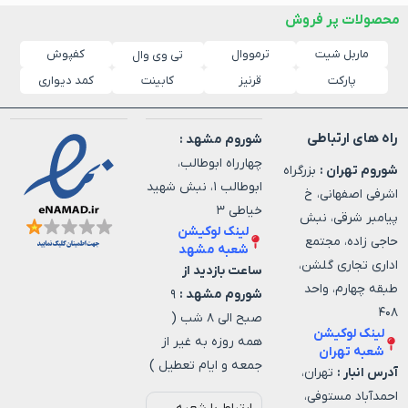
محصولات پر فروش
ماربل شیت
ترمووال
کفپوش
تی وی وال
پارکت
قرنیز
کابینت
کمد دیواری
راه های ارتباطی
شوروم مشهد :
چهارراه ابوطالب،
شوروم تهران :
بزرگراه
ابوطالب ۱، نبش شهید
اشرفی اصفهانی، خ
خیاطی ۳
پیامبر شرقی، نبش
لینک لوکیشن
حاجی زاده، مجتمع
شعبه مشهد
اداری تجاری گلشن،
ساعت بازدید از
طبقه چهارم، واحد
شوروم مشهد :
۹
۴۰۸
صبح الی ۸ شب (
لینک لوکیشن
همه روزه به غیر از
شعبه تهران
جمعه و ایام تعطیل )
آدرس انبار :
تهران،
احمدآباد مستوفی،