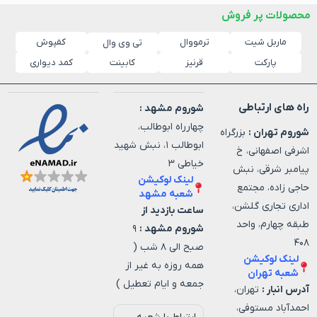
محصولات پر فروش
ماربل شیت
ترمووال
کفپوش
تی وی وال
پارکت
قرنیز
کابینت
کمد دیواری
راه های ارتباطی
شوروم مشهد :
چهارراه ابوطالب،
شوروم تهران :
بزرگراه
ابوطالب ۱، نبش شهید
اشرفی اصفهانی، خ
خیاطی ۳
پیامبر شرقی، نبش
لینک لوکیشن
حاجی زاده، مجتمع
شعبه مشهد
اداری تجاری گلشن،
ساعت بازدید از
طبقه چهارم، واحد
شوروم مشهد :
۹
۴۰۸
صبح الی ۸ شب (
لینک لوکیشن
همه روزه به غیر از
شعبه تهران
جمعه و ایام تعطیل )
آدرس انبار :
تهران،
احمدآباد مستوفی،