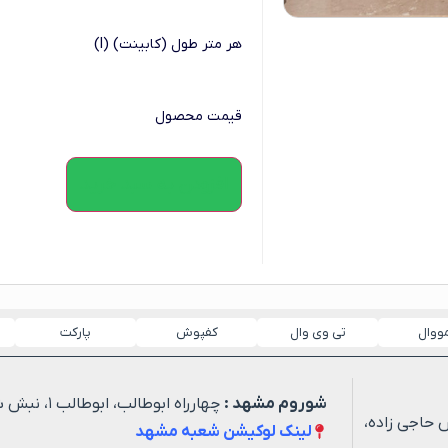
هر متر طول (کابینت) (l)
قیمت محصول
افزودن به سبد خرید
مووال
تی وی وال
کفپوش
پارکت
شوروم مشهد :
چهارراه ابوطالب، ابوطالب ۱، نبش شهید خیاطی ۳
 حاجی زاده،
لینک لوکیشن شعبه مشهد