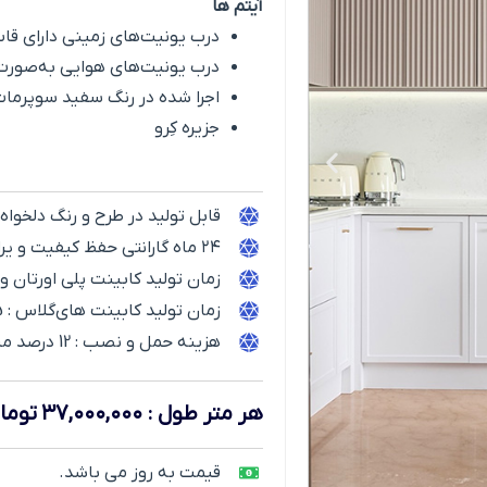
آیتم ها
درب یونیت‌های زمینی دارای قا
درب یونیت‌های هوایی به‌صورت 
اجرا شده در رنگ سفید سوپرمات 
جزیره کِرو
قابل تولید در طرح و رنگ دلخواه
۲۴ ماه گارانتی حفظ کیفیت و یراق آلات
زمان تولید کابینت پلی اورتان و ممبران : 30
زمان تولید کابینت های‌گلاس : 25 الی 30 روز
هزینه حمل و نصب :
12
درصد مبل
هر متر طول
:
۳۷,۰۰۰,۰۰۰
توما
قیمت به روز می باشد.