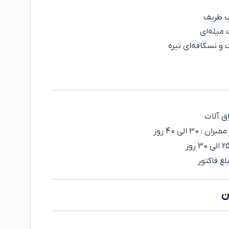
ب ظریف
میله‌ای
و نسکافه‌ای تیره
 الی 40 روز
غ فاکتور
ن