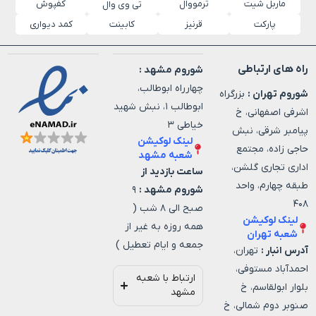
ماربل شیت
ترمووال
کفپوش
تی وی وال
پارکت
قرنیز
کابینت
کمد دیواری
راه های ارتباطی
شوروم مشهد :
چهارراه ابوطالب،
شوروم تهران :
بزرگراه
ابوطالب ۱، نبش شهید
اشرفی اصفهانی، خ
خیاطی ۳
پیامبر شرقی، نبش
لینک لوکیشن
حاجی زاده، مجتمع
شعبه مشهد
اداری تجاری گلشن،
ساعت بازدید از
طبقه چهارم، واحد
شوروم مشهد :
۹
۴۰۸
صبح الی ۸ شب (
لینک لوکیشن
همه روزه به غیر از
شعبه تهران
جمعه و ایام تعطیل )
آدرس انبار :
تهران،
احمدآباد مستوفی،
ارتباط با شعبه
بلوار ابولقاسم، خ
مشهد
صنوبر دوم شمالی، خ