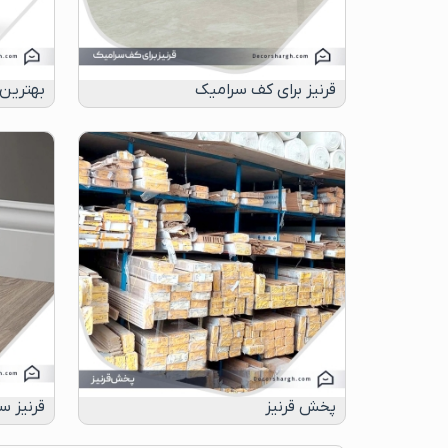
قرنیز برای کف سرامیک
بهترین 
پخش قرنیز
قرنیز س