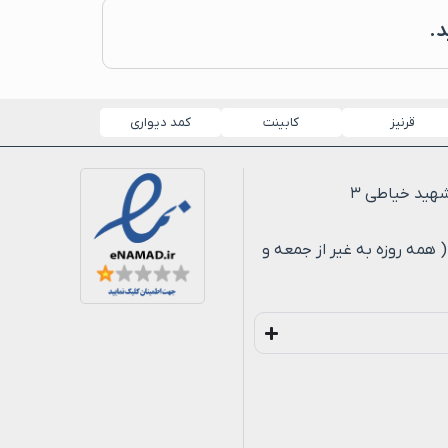
د.
قرنیز
کابینت
کمد دیواری
لی ۸ شب ( همه روزه به غیر از جمعه و