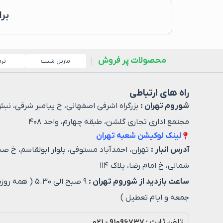
بر
محصولات پر فروش
ماربل شیت
تر
راه های ارتباطی
شوروم تهران :
بزرگراه اشرفی اصفهانی، خ پیامبر شرقی، نبش
مجتمع اداری تجاری گلشن، طبقه چهارم، واحد ۴۰۸
لینک لوکیشن شعبه تهران
آدرس انبار :
تهران، احمدآباد مستوفی، بلوار ابولقاسم، خ صن
شمالی، خ امام رضا، پلاک ۱۱۴
ساعت بازدید از شوروم تهران :
۹ صبح الی ۵.۳۰ ( هم
جمعه و ایام تعطیل )
تلفن ثابت : ۹۱۰۹۶۷۳۷ - ۰۲۱