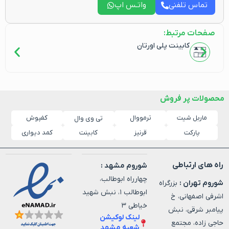
تماس تلفنی
واتـس اپ
صفحات مرتبط:
کابینت پلی اورتان
محصولات پر فروش
ماربل شیت
ترمووال
کفپوش
تی وی وال
پارکت
قرنیز
کابینت
کمد دیواری
راه های ارتباطی
شوروم مشهد :
چهارراه ابوطالب،
شوروم تهران :
بزرگراه
ابوطالب ۱، نبش شهید
اشرفی اصفهانی، خ
خیاطی ۳
پیامبر شرقی، نبش
لینک لوکیشن
حاجی زاده، مجتمع
شعبه مشهد