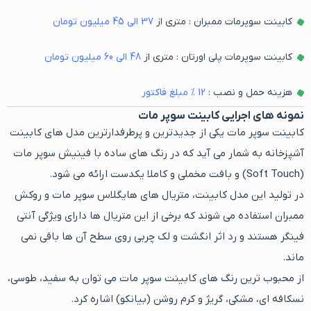
کابینت سوپرمات ممبران : متری از
37
الی
45
میلیون تومان
کابینت سوپرمات پلی اورتان : متری از
48
الی
60
میلیون تومان
هزینه حمل و نصب :
12
% مبلغ فاکتور
نمونه های اجرایی کابینت سوپر مات
کابینت سوپر مات یکی از جدیدترین و پرطرفدارترین مدل های کابینت
آشپزخانه به شمار می آید که در رنگ های ساده با فینیش سوپر مات
(Soft Touch) و بافت مخملی و کاملا یکدست ارائه می شود.
در تولید این مدل کابینت، متریال های هایگلاس سوپر مات و روکش
ممبران استفاده می شوند که برخی از این متریال ها دارای ویژگی آنتی
فینگر هستند و رد اثر انگشت و لک چربی روی سطح آن ها باقی نمی
ماند.
از محبوب ترین رنگ های کابینت سوپر مات می توان به سفید، طوسی،
نسکافه ای، مشکی، گریژ و کرم روشن (بیانکو) اشاره کرد.