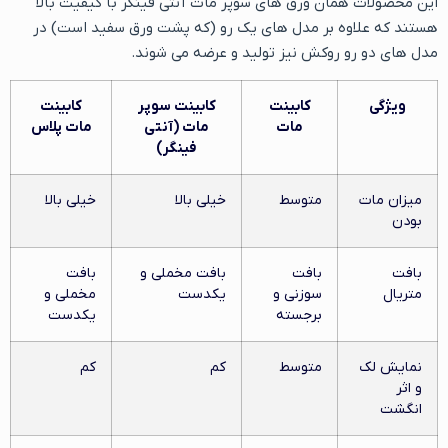
این محصولات همان ورق های سوپر مات آنتی فینگر با کیفیت بالا
هستند که علاوه بر مدل های یک رو (که پشت ورق سفید است) در
مدل های دو رو روکش نیز تولید و عرضه می شوند.
ویژگی
کابینت
کابینت سوپر
کابینت
مات
مات (آنتی
مات پلاس
فینگر)
میزان مات
متوسط
خیلی بالا
خیلی بالا
بودن
بافت
بافت
بافت مخملی و
بافت
متریال
سوزنی و
یکدست
مخملی و
برجسته
یکدست
نمایش لک
متوسط
کم
کم
و اثر
انگشت