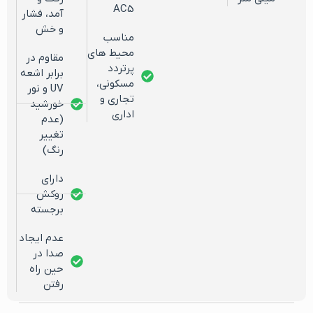
AC5
آمد، فشار
و خش
مناسب
محیط های
مقاوم در
پرتردد
برابر اشعه
مسکونی،
UV و نور
تجاری و
خورشید
اداری
(عدم
تغییر
رنگ)
دارای
روکش
برجسته
عدم ایجاد
صدا در
حین راه
رفتن