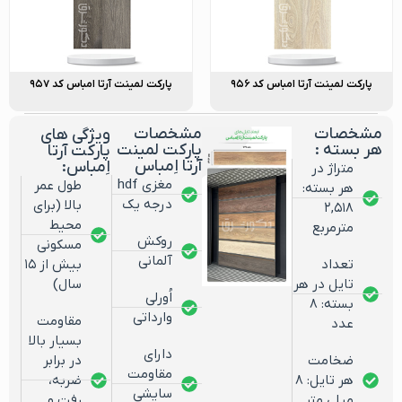
پارکت لمینت آرتا امباس کد ۹۵۶
پارکت لمینت آرتا امباس کد ۹۵۷
مشخصات
مشخصات
ویژگی های
هر بسته :
پارکت لمینت
پارکت آرتا
آرتا اِمباس
اِمباس:
متراژ در
مغزی hdf
طول عمر
هر بسته:
درجه یک
بالا (برای
۲,۵۱۸
محیط
مترمربع
روکش
مسکونی
آلمانی
تعداد
بیش از ۱۵
تایل در هر
سال)
اُورلی
بسته: ۸
وارداتی
مقاومت
عدد
بسیار بالا
دارای
ضخامت
در برابر
مقاومت
هر تایل: ۸
ضربه،
سایشی
میلی متر
رفت و