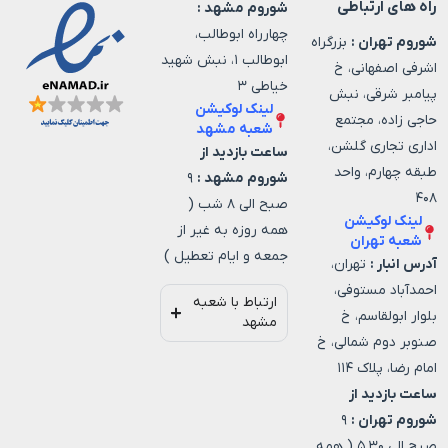
راه های ارتباطی
شوروم مشهد :
چهارراه ابوطالب،
شوروم تهران :
بزرگراه
ابوطالب ۱، نبش شهید
اشرفی اصفهانی، خ
خیاطی ۳
پیامبر شرقی، نبش
لینک لوکیشن
حاجی زاده، مجتمع
شعبه مشهد
اداری تجاری گلشن،
ساعت بازدید از
طبقه چهارم، واحد
شوروم مشهد :
۹
۴۰۸
صبح الی ۸ شب (
لینک لوکیشن
همه روزه به غیر از
شعبه تهران
جمعه و ایام تعطیل )
آدرس انبار :
تهران،
احمدآباد مستوفی،
ارتباط با شعبه
بلوار ابولقاسم، خ
مشهد
صنوبر دوم شمالی، خ
امام رضا، پلاک ۱۱۴
ساعت بازدید از
شوروم تهران :
۹
صبح الی ۵.۳۰ ( همه