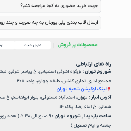
جهت خرید حضوری به کجا مراجعه کنم؟
ارسال قاب بندی پلی یورتان به چه صورت و چند روز
محصولات پر فروش
ماربل شیت
تر
راه های ارتباطی
شوروم تهران :
بزرگراه اشرفی اصفهانی، خ پیامبر شرقی، نبش
مجتمع اداری تجاری گلشن، طبقه چهارم، واحد ۴۰۸
لینک لوکیشن شعبه تهران
آدرس انبار :
تهران، احمدآباد مستوفی، بلوار ابولقاسم، خ صن
شمالی، خ امام رضا، پلاک ۱۱۴
ساعت بازدید از شوروم تهران :
۹ صبح الی ۵.۳۰ ( هم
جمعه و ایام تعطیل )