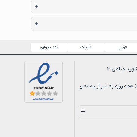
قرنیز
کابینت
کمد دیواری
لی ۸ شب ( همه روزه به غیر از جمعه و