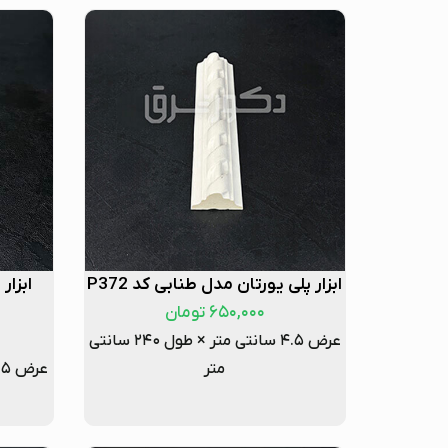
ابزار پلی یورتان مدل طنابی کد P372
ابزار
۶۵۰,۰۰۰
تومان
عرض ۴.۵ سانتی متر × طول ۲۴۰ سانتی
متر