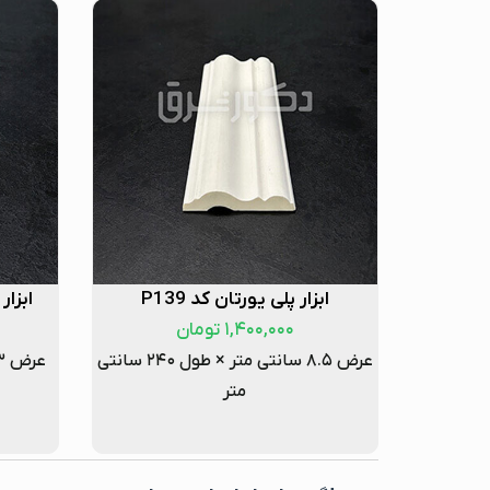
ابزار پلی یورتان کد P139
ابزار 
۱,۴۰۰,۰۰۰
تومان
عرض ۸.۵ سانتی متر × طول ۲۴۰ سانتی
متر