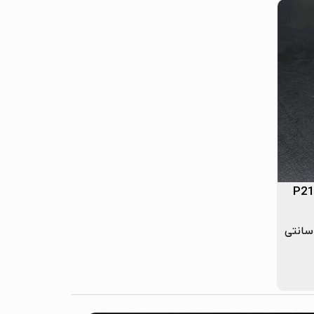
 ۳ سانتی متر × طول ۲۴۰ سانتی