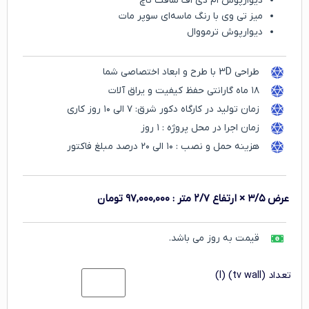
دیوارپوش ام دی اف سافت تاچ
میز تی وی با رنگ ماسه‌ای سوپر مات
دیوارپوش ترمووال
طراحی 3D با طرح و ابعاد اختصاصی شما
۱۸ ماه گارانتی حفظ کیفیت و یراق آلات
زمان تولید در کارگاه دکور شرق: ۷ الی ۱۰ روز کاری
زمان اجرا در محل پروژه : ۱ روز
هزینه حمل و نصب : ۱۰ الی ۲۰ درصد مبلغ فاکتور
عرض ۳/۵ × ارتفاع ۲/۷ متر
:
۹۷,۰۰۰,۰۰۰
تومان
قیمت به روز می باشد.
تعداد (tv wall) (l)