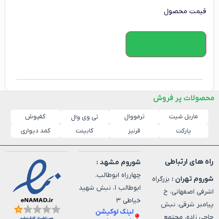
قیمت محصول
افزودن به سبد خرید
محصولات پر فروش
ماربل شیت
ترمووال
کفپوش
تی وی وال
پارکت
قرنیز
کابینت
کمد دیواری
راه های ارتباطی
شوروم مشهد :
چهارراه ابوطالب،
شوروم تهران :
بزرگراه
ابوطالب ۱، نبش شهید
اشرفی اصفهانی، خ
خیاطی ۳
پیامبر شرقی، نبش
لینک لوکیشن
حاجی زاده، مجتمع