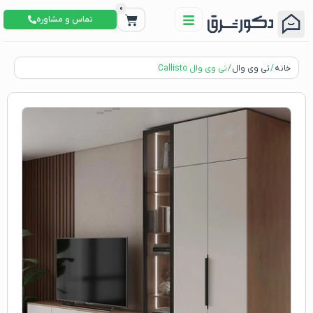
0
تماس و مشاوره
خانه
/
تی وی وال
/ تی وی وال Callisto