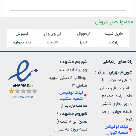
محصولات پر فروش
ماربل شیت
ترمووال
کفپوش
تی وی وال
پارکت
قرنیز
کابینت
کمد دیواری
راه های ارتباطی
شوروم مشهد :
چهارراه ابوطالب،
شوروم تهران :
بزرگراه
ابوطالب ۱، نبش شهید
اشرفی اصفهانی، خ
خیاطی ۳
پیامبر شرقی، نبش
لینک لوکیشن
حاجی زاده، مجتمع
شعبه مشهد
اداری تجاری گلشن،
ساعت بازدید از
طبقه چهارم، واحد
شوروم مشهد :
۹
۴۰۸
صبح الی ۸ شب (
لینک لوکیشن
همه روزه به غیر از
شعبه تهران