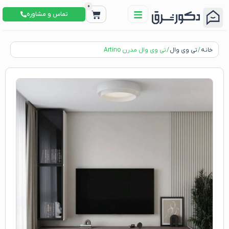
0
تماس و مشاوره
خانه
/
تی وی وال
/ تی وی وال مدرن Artino