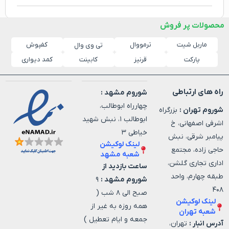
محصولات پر فروش
ماربل شیت
ترمووال
کفپوش
تی وی وال
پارکت
قرنیز
کابینت
کمد دیواری
راه های ارتباطی
شوروم مشهد :
چهارراه ابوطالب،
شوروم تهران :
بزرگراه
ابوطالب ۱، نبش شهید
اشرفی اصفهانی، خ
خیاطی ۳
پیامبر شرقی، نبش
لینک لوکیشن
حاجی زاده، مجتمع
شعبه مشهد
اداری تجاری گلشن،
ساعت بازدید از
طبقه چهارم، واحد
شوروم مشهد :
۹
۴۰۸
صبح الی ۸ شب (
لینک لوکیشن
همه روزه به غیر از
شعبه تهران
جمعه و ایام تعطیل )
آدرس انبار :
تهران،