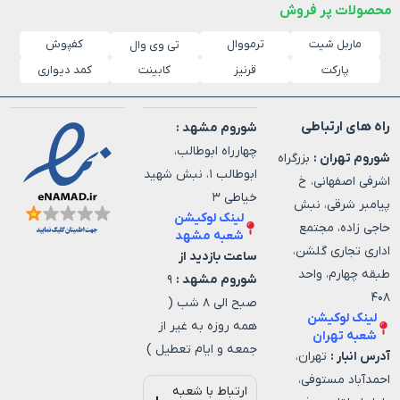
محصولات پر فروش
ماربل شیت
ترمووال
کفپوش
تی وی وال
پارکت
قرنیز
کابینت
کمد دیواری
راه های ارتباطی
شوروم مشهد :
چهارراه ابوطالب،
شوروم تهران :
بزرگراه
ابوطالب ۱، نبش شهید
اشرفی اصفهانی، خ
خیاطی ۳
پیامبر شرقی، نبش
لینک لوکیشن
حاجی زاده، مجتمع
شعبه مشهد
اداری تجاری گلشن،
ساعت بازدید از
طبقه چهارم، واحد
شوروم مشهد :
۹
۴۰۸
صبح الی ۸ شب (
لینک لوکیشن
همه روزه به غیر از
شعبه تهران
جمعه و ایام تعطیل )
آدرس انبار :
تهران،
احمدآباد مستوفی،
ارتباط با شعبه