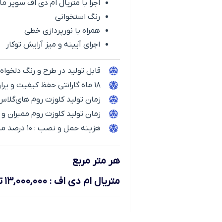
اجرا با متریال ام دی اف سوپر م
رنگ استخوانی
همراه با نورپردازی خطی
اجرای آیینه و میز آرایش توکار
قابل تولید در طرح و رنگ دلخواه
۱۸ ماه گارانتی حفظ کیفیت و یراق آلات
زمان تولید کلوزت روم های‌گلاس و mdf حدود ۱۵ الی ۲۰ روز
زمان تولید کلوزت روم ممبران و پلی‌اورتان ح
هزینه حمل و نصب : ۱۰ درصد مبلغ فاکتور
هر متر مربع
متریال ام دی اف
:
۱۳,۰۰۰,۰۰۰
ت