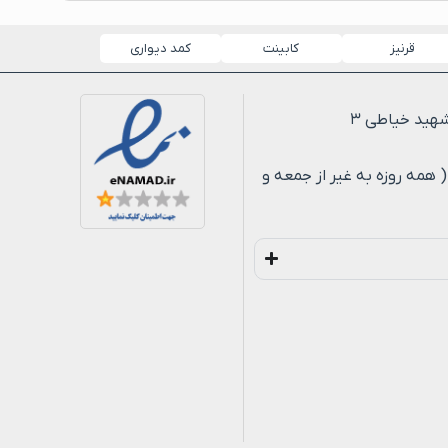
قرنیز
کابینت
کمد دیواری
لی ۸ شب ( همه روزه به غیر از جمعه و