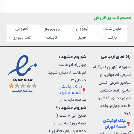
محصولات پر فروش
ماربل شیت
ترمووال
کفپوش
تی وی وال
پارکت
قرنیز
کابینت
کمد دیواری
راه های ارتباطی
شوروم مشهد :
چهارراه ابوطالب،
شوروم تهران :
بزرگراه
ابوطالب ۱، نبش شهید
اشرفی اصفهانی، خ
خیاطی ۳
پیامبر شرقی، نبش
لینک لوکیشن
حاجی زاده، مجتمع
شعبه مشهد
اداری تجاری گلشن،
ساعت بازدید از
طبقه چهارم، واحد
شوروم مشهد :
۹
۴۰۸
صبح الی ۸ شب (
لینک لوکیشن
همه روزه به غیر از
شعبه تهران
جمعه و ایام تعطیل )
آدرس انبار :
تهران،